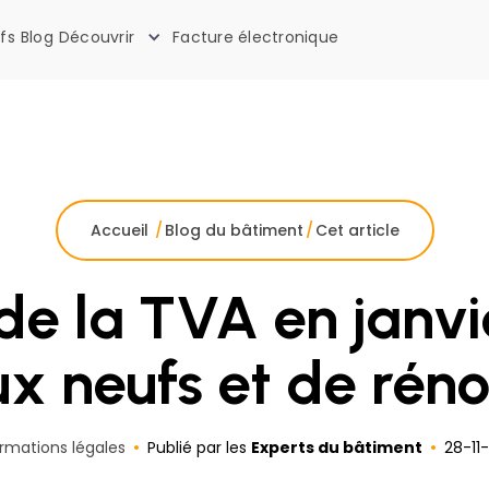
ifs
Blog
Découvrir
Facture électronique
La boîte à outils des artisans
Accueil
/
Blog du bâtiment
/
Cet article
e la TVA en janvie
x neufs et de rén
ormations légales
Publié par les
Experts du bâtiment
28
-
11
-