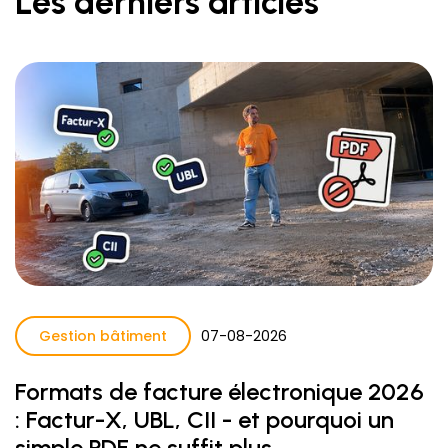
Les derniers articles
Gestion bâtiment
07
-
08
-
2026
Formats de facture électronique 2026
: Factur-X, UBL, CII - et pourquoi un
simple PDF ne suffit plus