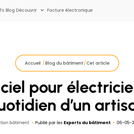
ifs
Blog
Découvrir
Facture électronique
La boîte à outils des artisans
Accueil
/
Blog du bâtiment
/
Cet article
iel pour électricie
uotidien d’un artis
tion bâtiment
Publié par les
Experts du bâtiment
06
-
05
-