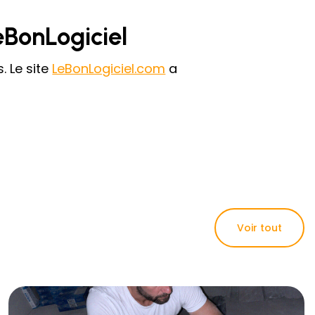
eBonLogiciel
. Le site
LeBonLogiciel.com
a
Voir tout