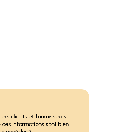
iers clients et fournisseurs.
e ces informations sont bien
t y accéder ?