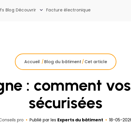
ifs
Blog
Découvrir
Facture électronique
La boîte à outils des artisans
Accueil
/
Blog du bâtiment
/
Cet article
igne : comment vo
sécurisées
Conseils pro
Publié par les
Experts du bâtiment
18
-
05
-
202