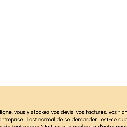
igne, vous y stockez vos devis, vos factures, vos fich
 entreprise. Il est normal de se demander : est-ce qu
e de tout perdre ? Est-ce que quelqu'un d'autre peu