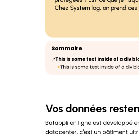
Chez System log, on prend ces 
Sommaire
This is some text inside of a div bl
📍
This is some text inside of a div bl
>
Vos données resten
Batappli en ligne est développé e
datacenter, c'est un bâtiment ult