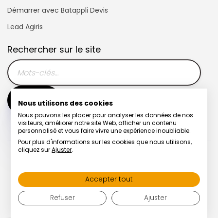
Démarrer avec Batappli Devis
Lead Agiris
Rechercher sur le site
Nous utilisons des cookies
Nous pouvons les placer pour analyser les données de nos
visiteurs, améliorer notre site Web, afficher un contenu
personnalisé et vous faire vivre une expérience inoubliable.
Pour plus d'informations sur les cookies que nous utilisons,
cliquez sur
Ajuster
.
Télémaintenance | Hotline
Accepter tout
Refuser
Ajuster
© Copyright
2026
| Batappli Systemlog