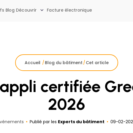
ifs
Blog
Découvrir
Facture électronique
La boîte à outils des artisans
Accueil
/
Blog du bâtiment
/
Cet article
appli certifiée Gre
2026
Événements
Publié par les
Experts du bâtiment
09
-
02
-
202