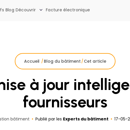
ifs
Blog
Découvrir
Facture électronique
La boîte à outils des artisans
Accueil
/
Blog du bâtiment
/
Cet article
ise à jour intellige
fournisseurs
stion bâtiment
Publié par les
Experts du bâtiment
17
-
05
-
2