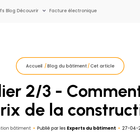
ifs
Blog
Découvrir
Facture électronique
La boîte à outils des artisans
Accueil
/
Blog du bâtiment
/
Cet article
elier 2/3 - Comment
rix de la construct
tion bâtiment
Publié par les
Experts du bâtiment
27
-
04
-