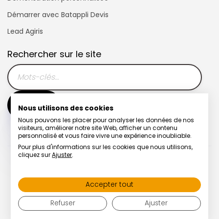
Démarrer avec Batappli Devis
Lead Agiris
Rechercher sur le site
Nous utilisons des cookies
Nous pouvons les placer pour analyser les données de nos
visiteurs, améliorer notre site Web, afficher un contenu
personnalisé et vous faire vivre une expérience inoubliable.
Pour plus d'informations sur les cookies que nous utilisons,
cliquez sur
Ajuster
.
Télémaintenance | Hotline
Accepter tout
Refuser
Ajuster
© Copyright
2026
| Batappli Systemlog