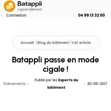
Connexion
04 99 13 32 00
Accueil
/
Blog du bâtiment
/
Cet article
Batappli passe en mode
cigale !
Publié par les
Experts du
Événements
30
-
06
-
2017
bâtiment